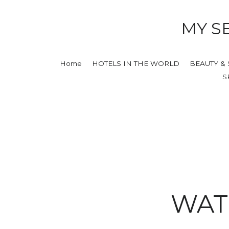
MY S
Home
HOTELS IN THE WORLD
BEAUTY &
S
WAT