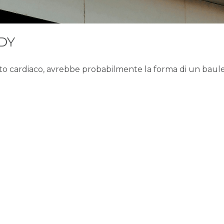
to cardiaco, avrebbe probabilmente la forma di un baulet
orse
Contattaci
d Asset
info@mysecretroom..it
Term