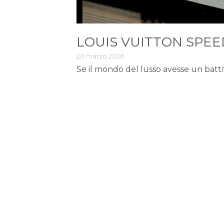
Se il mondo del lusso avesse un batti
Chi Siamo
Ris
La nostra Missione
Bran
Copyright © 2019 - LUXURY OBSERVER